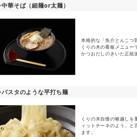
◆中華そば（細麺or太麺）
本格的な「魚介とんこつ
くりの木の看板メニュー
かつおだしのきいた正統
◆パスタのような平打ち麺
くりの木自慢の喉越しを
ィットチーネのよう」と
ます。